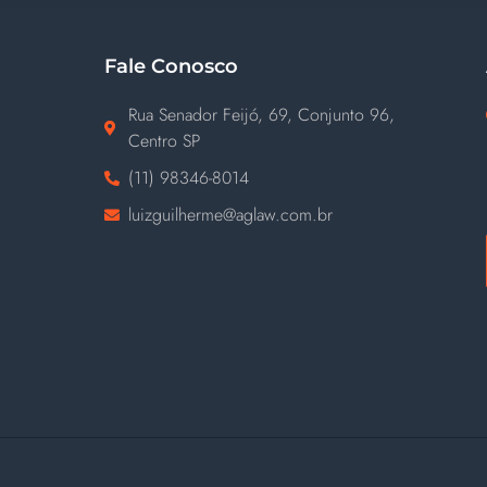
Fale Conosco
Rua Senador Feijó, 69, Conjunto 96,
Centro SP
(11) ‪98346-8014‬
luizguilherme@aglaw.com.br