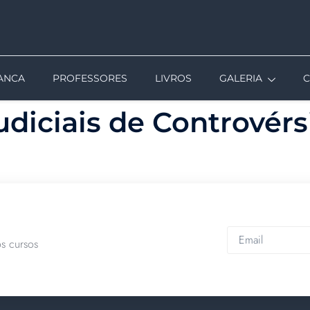
MANCA
PROFESSORES
LIVROS
GALERIA
udiciais de Controvérs
s cursos